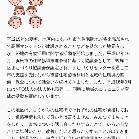
平成15年の夏頃、地区内にあった市営住宅跡地が将来売却され
て高層マンションが建設されることなどを懸念した地元有志
が、跡地の有効活用に関する活動を開始しました。平成17年10
月、浜松市の住民協議推進条例に基づく協議会として、蜆塚二
区まちづくり協議会が認定され、まちづくりセンターを通じて
市の支援を受けながら市営住宅跡地利用と地域の住環境の整
備・保全について話合いを続けてきました。また、平成18年9月
にはNPO法人の法人格も取得し、同時に地域のコミュニティ育
成の活動を継続しています。
この地区は、古くからの住宅街でそれぞれの住宅が隣接してお
り、道路事情も決して良いとは言えません。みんなでまち歩き
をしたり、まちについて話し合ったりすることで、いろいろな
ことに気付いたり、改善したいと思ったりすることが出てきま
した。協議会では、何度も話し合いや現地調査などを重ね、土