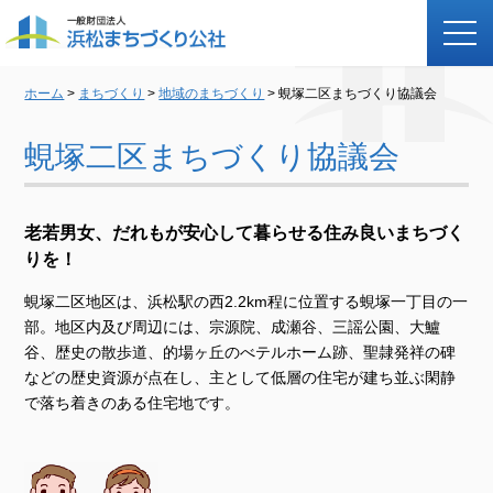
ホーム
>
まちづくり
>
地域のまちづくり
> 蜆塚二区まちづくり協議会
蜆塚二区まちづくり協議会
老若男女、だれもが安心して暮らせる住み良いまちづく
りを！
蜆塚二区地区は、浜松駅の西2.2km程に位置する蜆塚一丁目の一
部。地区内及び周辺には、宗源院、成瀬谷、三謡公園、大鱸
谷、歴史の散歩道、的場ヶ丘のべテルホーム跡、聖隷発祥の碑
などの歴史資源が点在し、主として低層の住宅が建ち並ぶ閑静
で落ち着きのある住宅地です。