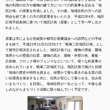
地の利用の仕方や建物の建て方についての約束事を定める「地
区計画」の原案を作成しました。その後、地域住民の方への説
明会を経て多くの方の同意署名をいただき、平成21年4月、地区
計画手続条例に基づいて地区計画（原案）として市へ申し出さ
れました。
原案は市による公告縦覧や都市計画審議会への諮問などの手続
きを経て、平成21年11月21日付けで「蜆塚二区地区計画」とし
て都市計画決定されました。地区計画では、建物の用途、隣地
境界からの壁面の位置、建物の高さ、屋根・外壁の色、看板・
広告物、ブロック塀やフェンスなどについて、様々な約束事が
定められています。蜆塚二区地区では、地区計画で掲げた目標
「地域の歴史や特性を踏まえ、緑豊かで落ち着きのある質の高
い住環境を保全すると共に、住民が安心して暮らせる、住み良
いまちづくり」を目指し、地域住民が一丸となって、今後も楽
しみながらまちづくり活動に取り組んでいく予定です。